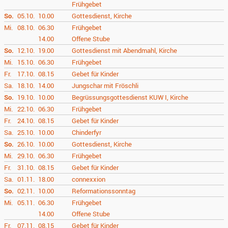
Frühgebet
So.
05.10.
10.00
Gottesdienst, Kirche
Mi.
08.10.
06.30
Frühgebet
14.00
Offene Stube
So.
12.10.
19.00
Gottesdienst mit Abendmahl, Kirche
Mi.
15.10.
06.30
Frühgebet
Fr.
17.10.
08.15
Gebet für Kinder
Sa.
18.10.
14.00
Jungschar mit Fröschli
So.
19.10.
10.00
Begrüssungsgottesdienst KUW I, Kirche
Mi.
22.10.
06.30
Frühgebet
Fr.
24.10.
08.15
Gebet für Kinder
Sa.
25.10.
10.00
Chinderfyr
So.
26.10.
10.00
Gottesdienst, Kirche
Mi.
29.10.
06.30
Frühgebet
Fr.
31.10.
08.15
Gebet für Kinder
Sa.
01.11.
18.00
connexxion
So.
02.11.
10.00
Reformationssonntag
Mi.
05.11.
06.30
Frühgebet
14.00
Offene Stube
Fr.
07.11.
08.15
Gebet für Kinder