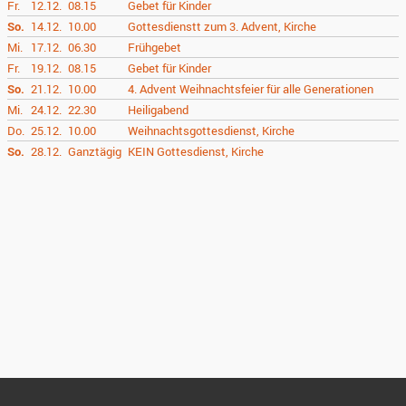
Fr.
12.12.
08.15
Gebet für Kinder
So.
14.12.
10.00
Gottesdienstt zum 3. Advent, Kirche
Mi.
17.12.
06.30
Frühgebet
Fr.
19.12.
08.15
Gebet für Kinder
So.
21.12.
10.00
4. Advent Weihnachtsfeier für alle Generationen
Mi.
24.12.
22.30
Heiligabend
Do.
25.12.
10.00
Weihnachtsgottesdienst, Kirche
So.
28.12.
Ganztägig
KEIN Gottesdienst, Kirche