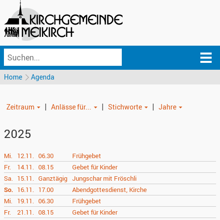
Home
Agenda
|
|
|
Zeitraum
Anlässe für...
Stichworte
Jahre
2025
Mi.
12.11.
06.30
Frühgebet
Fr.
14.11.
08.15
Gebet für Kinder
Sa.
15.11.
Ganztägig
Jungschar mit Fröschli
So.
16.11.
17.00
Abendgottesdienst, Kirche
Mi.
19.11.
06.30
Frühgebet
Fr.
21.11.
08.15
Gebet für Kinder