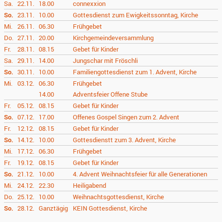
Sa.
22.11.
18.00
connexxion
So.
23.11.
10.00
Gottesdienst zum Ewigkeitssonntag, Kirche
Mi.
26.11.
06.30
Frühgebet
Do.
27.11.
20.00
Kirchgemeindeversammlung
Fr.
28.11.
08.15
Gebet für Kinder
Sa.
29.11.
14.00
Jungschar mit Fröschli
So.
30.11.
10.00
Familiengottesdienst zum 1. Advent, Kirche
Mi.
03.12.
06.30
Frühgebet
14.00
Adventsfeier Offene Stube
Fr.
05.12.
08.15
Gebet für Kinder
So.
07.12.
17.00
Offenes Gospel Singen zum 2. Advent
Fr.
12.12.
08.15
Gebet für Kinder
So.
14.12.
10.00
Gottesdienstt zum 3. Advent, Kirche
Mi.
17.12.
06.30
Frühgebet
Fr.
19.12.
08.15
Gebet für Kinder
So.
21.12.
10.00
4. Advent Weihnachtsfeier für alle Generationen
Mi.
24.12.
22.30
Heiligabend
Do.
25.12.
10.00
Weihnachtsgottesdienst, Kirche
So.
28.12.
Ganztägig
KEIN Gottesdienst, Kirche