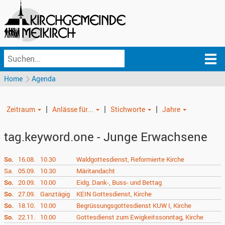
Home
Agenda
|
|
|
Zeitraum
Anlässe für...
Stichworte
Jahre
tag.keyword.one - Junge Erwachsene
So.
16.08.
10.30
Waldgottesdienst, Reformierte Kirche
Sa.
05.09.
10.30
Märitandacht
So.
20.09.
10.00
Eidg. Dank-, Buss- und Bettag
So.
27.09.
Ganztägig
KEIN Gottesdienst, Kirche
So.
18.10.
10.00
Begrüssungsgottesdienst KUW I, Kirche
So.
22.11.
10.00
Gottesdienst zum Ewigkeitssonntag, Kirche