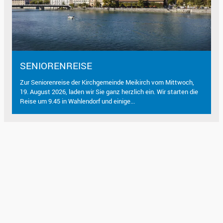
SENIORENREISE
Zur Seniorenreise der Kirchgemeinde Meikirch vom Mittwoch,
19. August 2026, laden wir Sie ganz herzlich ein. Wir starten die
Reise um 9.45 in Wahlendorf und einige...